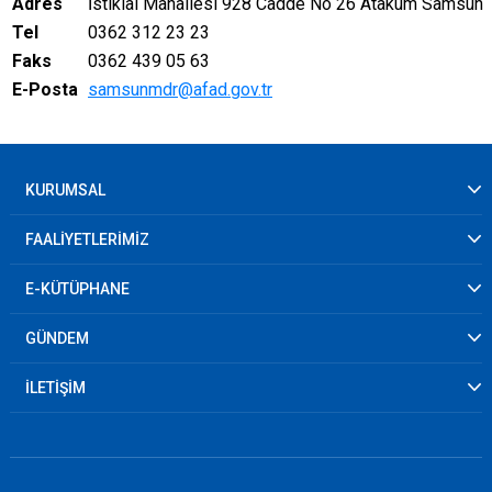
Adres
İstiklal Mahallesi 928 Cadde No 26 Atakum Samsun
Tel
0362 312 23 23
Faks
0362 439 05 63
E-Posta
samsunmdr@afad.gov.tr
KURUMSAL
FAALİYETLERİMİZ
E-KÜTÜPHANE
GÜNDEM
İLETİŞİM