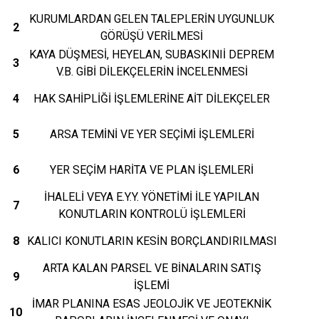
KURUMLARDAN GELEN TALEPLERİN UYGUNLUK
2
GÖRÜŞÜ VERİLMESİ
KAYA DÜŞMESİ, HEYELAN, SUBASKINIİ DEPREM
3
V.B. GİBİ DİLEKÇELERİN İNCELENMESİ
4
HAK SAHİPLİĞİ İŞLEMLERİNE AİT DİLEKÇELER
5
ARSA TEMİNİ VE YER SEÇİMİ İŞLEMLERİ
6
YER SEÇİM HARİTA VE PLAN İŞLEMLERİ
İHALELİ VEYA E.Y.Y. YÖNETİMİ İLE YAPILAN
7
KONUTLARIN KONTROLÜ İŞLEMLERİ
8
KALICI KONUTLARIN KESİN BORÇLANDIRILMASI
ARTA KALAN PARSEL VE BİNALARIN SATIŞ
9
İŞLEMİ
İMAR PLANINA ESAS JEOLOJİK VE JEOTEKNİK
10