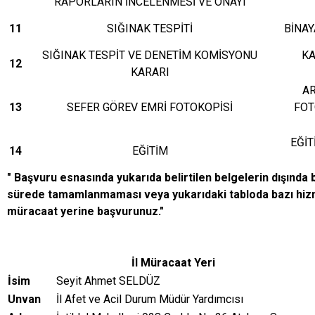
RAPORLARIN İNCELENMESİ VE ONAYI
11
SIĞINAK TESPİTİ
BİNAY
SIĞINAK TESPİT VE DENETİM KOMİSYONU
KA
12
KARARI
AR
13
SEFER GÖREV EMRİ FOTOKOPİSİ
FOT
EĞİT
14
EĞİTİM
" Başvuru esnasında yukarıda belirtilen belgelerin dışında
sürede tamamlanmaması veya yukarıdaki tabloda bazı hizme
müracaat yerine başvurunuz."
İl Müracaat Yeri
İsim
Seyit Ahmet SELDÜZ
Unvan
İl Afet ve Acil Durum Müdür Yardımcısı